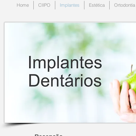
Home
CIIPO
Implantes
Estética
Ortodontia