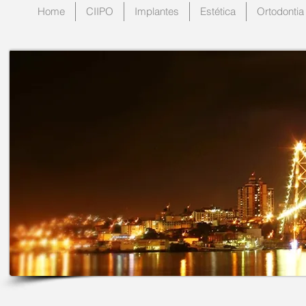
Home
CIIPO
Implantes
Estética
Ortodontia